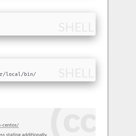
SHELL
SHELL
r/local/bin/
n-centos/
ss stating additionally.