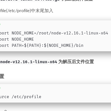
ofile(/etc/profile)中末尾加入
port NODE_HOME=/root/node-v12.16.1-linux-x64
port NODE_HOME
port PATH=${PATH}:${NODE_HOME}/bin
/node-v12.16.1-linux-x64
为解压后文件位置
置
urce /etc/profile