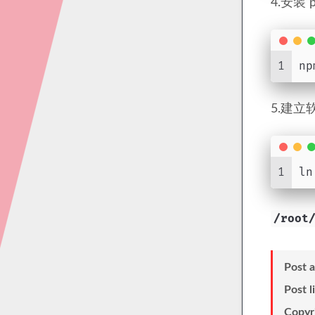
4.安装 
1
np
5.建立
1
ln
/root
Post 
Post l
Copyr