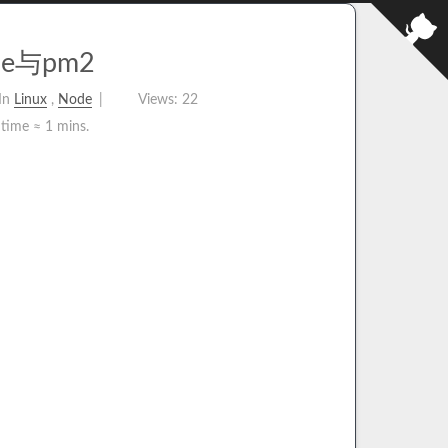
e与pm2
In
Linux
,
Node
Views:
22
 time ≈
1 mins.