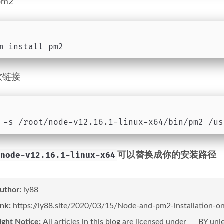
pm2
m install pm2
软链接
 -s /root/node-v12.16.1-linux-x64/bin/pm2 /us
/node-v12.16.1-linux-x64
可以替换成你的安装路径
author:
iy88
ink:
https://iy88.site/2020/03/15/Node-and-pm2-installation-o
ight Notice:
All articles in this blog are licensed under
BY
unle