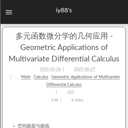
iy88's
多元函数微分学的几何应用 -
Geometric Applications of
Multivariate Differential Calculus
2025-05-26
2025-06-27
Math
,
Calculus
,
Geometric Applications of Multivariate
Differential Calculus
122
1.6k
6 mins.
空间曲面与曲线