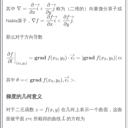
其中
称为（二维的）向量微分算子或
Nabla算子，
.
那么对于方向导数
其中
.
梯度的几何意义
对于二元函数
在几何上表示一个曲面，这曲
面被平面 z=c 所截得的曲线
的方程为