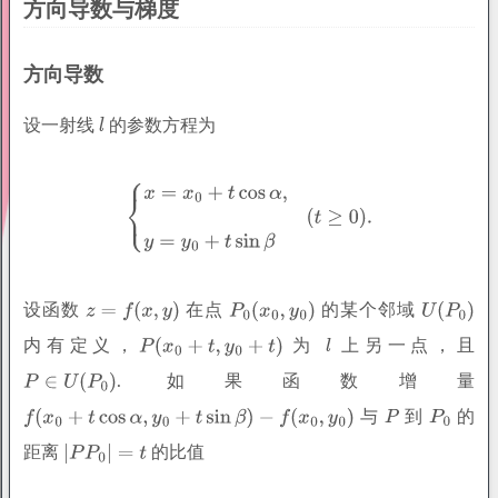
方向导数与梯度
方向导数
设一射线
的参数方程为
设函数
在点
的某个邻域
内有定义，
为
上另一点，且
. 如果函数增量
与
到
的
距离
的比值