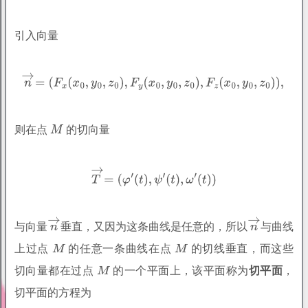
引入向量
则在点
的切向量
与向量
垂直，又因为这条曲线是任意的，所以
与曲线
上过点
的任意一条曲线在点
的切线垂直，而这些
切向量都在过点
的一个平面上，该平面称为
切平面
，
切平面的方程为