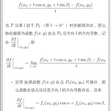
当
沿着
趋于
（即
）时的极限存在，那么
称此极限为函数
在点
沿方向
的方向导数，记
作
即
定理 如果函数
在点
可微分，那
么函数在该点沿任意方向
的方向导数存在，且有