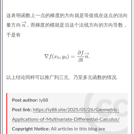
这表明函数上一点的梯度的方向就是等值线在这点的法向
量方向
，而梯度的模就是沿这个法线方向的方向导数，
于是有
以上结论同样可以推广到三元、乃至多元函数的情况.
Post author:
iy88
Post link:
https://iy88.site/2025/05/26/Geometric-
Applications-of-Multivariate-Differential-Calculus/
Copyright Notice:
All articles in this blog are