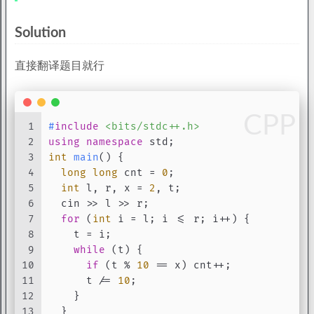
Solution
直接翻译题目就行
CPP
1
#
include
<bits/stdc++.h>
2
using
namespace
 std;
3
int
main
()
{
4
long
long
 cnt = 
0
;
5
int
 l, r, x = 
2
, t;
6
  cin >> l >> r;
7
for
 (
int
 i = l; i <= r; i++) {
8
    t = i;
9
while
 (t) {
10
if
 (t % 
10
 == x) cnt++;
11
      t /= 
10
;
12
    }
13
  }