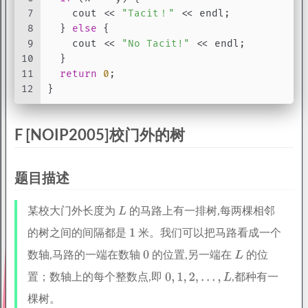
7
    cout << 
"Tacit！"
 << endl;
8
  } 
else
 {
9
    cout << 
"No Tacit!"
 << endl;
10
  }
11
return
0
;
12
}
F [NOIP2005]校门外的树
题目描述
某校大门外长度为
的马路上有一排树,每两棵相邻
的树之间的间隔都是
米。我们可以把马路看成一个
数轴,马路的一端在数轴
的位置,另一端在
的位
置；数轴上的每个整数点,即
,都种有一
棵树。