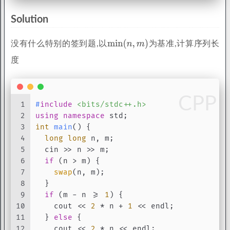
Solution
没有什么特别的签到题,以
为基准,计算序列长
度
CPP
1
#
include
<bits/stdc++.h>
2
using
namespace
 std;
3
int
main
()
{
4
long
long
 n, m;
5
  cin >> n >> m;
6
if
 (n > m) {
7
swap
(n, m);
8
  }
9
if
 (m - n >= 
1
) {
10
    cout << 
2
 * n + 
1
 << endl;
11
  } 
else
 {
12
    cout << 
2
 * n << endl;