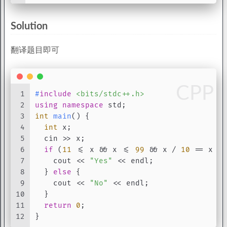
Solution
翻译题目即可
CPP
1
#
include
<bits/stdc++.h>
2
using
namespace
 std;
3
int
main
()
{
4
int
 x;
5
  cin >> x;
6
if
 (
11
 <= x && x <= 
99
 && x / 
10
 == x % 
7
    cout << 
"Yes"
 << endl;
8
  } 
else
 {
9
    cout << 
"No"
 << endl;
10
  }
11
return
0
;
12
}