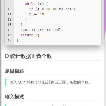
9
while
 (t) {
10
if
 (t % 
10
 == x) cnt++;
11
      t /= 
10
;
12
    }
13
  }
14
  cout << cnt << endl;
15
return
0
;
16
}
D 统计数据正负个数
题目描述
输入 10 个整数,分别统计输出正数，负数的个数。
输入描述