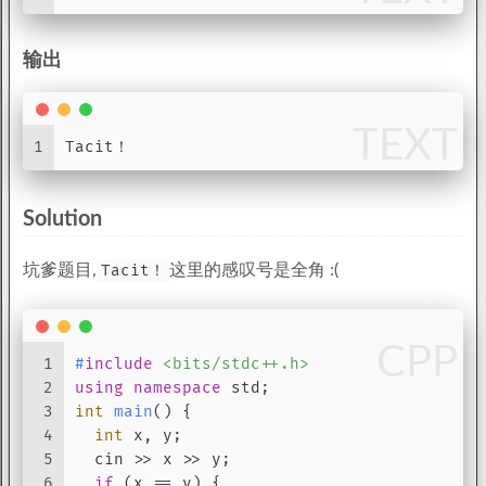
输出
TEXT
1
Tacit！
Solution
坑爹题目,
Tacit！
这里的感叹号是全角 :(
CPP
1
#
include
<bits/stdc++.h>
2
using
namespace
 std;
3
int
main
()
{
4
int
 x, y;
5
  cin >> x >> y;
6
if
 (x == y) {