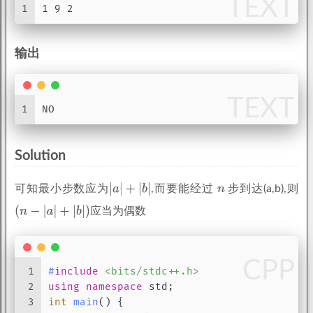
TEXT
1
1 9 2
输出
TEXT
1
NO
Solution
可知最小步数应为
,而要能经过
步到达(a,b),则
应当为偶数
CPP
1
#
include
<bits/stdc++.h>
2
using
namespace
 std;
3
int
main
()
{