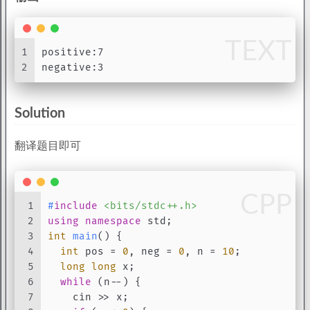
TEXT
1
positive:7
2
negative:3
Solution
翻译题目即可
CPP
1
#
include
<bits/stdc++.h>
2
using
namespace
 std;
3
int
main
()
{
4
int
 pos = 
0
, neg = 
0
, n = 
10
;
5
long
long
 x;
6
while
 (n--) {
7
    cin >> x;