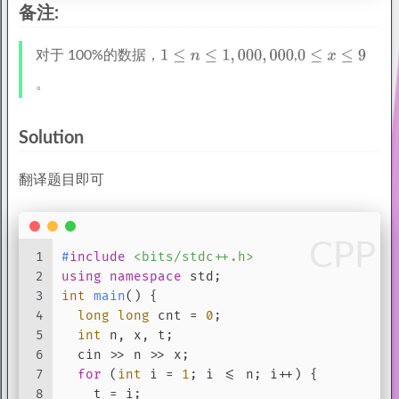
备注:
对于 100%的数据，
,
。
Solution
翻译题目即可
CPP
1
#
include
<bits/stdc++.h>
2
using
namespace
 std;
3
int
main
()
{
4
long
long
 cnt = 
0
;
5
int
 n, x, t;
6
  cin >> n >> x;
7
for
 (
int
 i = 
1
; i <= n; i++) {
8
    t = i;