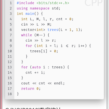
CPP
1
#
include
<bits/stdc++.h>
2
using
namespace
 std;
3
int
main
()
{
4
int
 L, M, l, r, cnt = 
0
;
5
  cin >> L >> M;
6
vector<
int
> 
trees
(L + 
1
, 
1
)
;
7
while
 (M--) {
8
    cin >> l >> r;
9
for
 (
int
 i = l; i <= r; i++) {
10
      trees[i] = 
0
;
11
    }
12
  }
13
for
 (
auto
 i : trees) {
14
    cnt += i;
15
  }
16
  cout << cnt << endl;
17
return
0
;
18
}