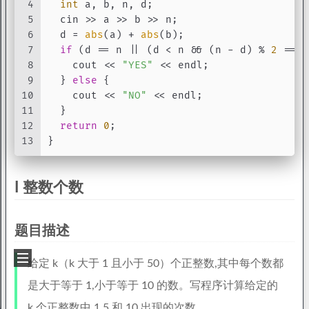
4
int
 a, b, n, d;
5
  cin >> a >> b >> n;
6
  d = 
abs
(a) + 
abs
(b);
7
if
 (d == n || (d < n && (n - d) % 
2
 == 
0
8
    cout << 
"YES"
 << endl;
9
  } 
else
 {
10
    cout << 
"NO"
 << endl;
11
  }
12
return
0
;
13
}
I 整数个数
题目描述
给定 k（k 大于 1 且小于 50）个正整数,其中每个数都
是大于等于 1,小于等于 10 的数。写程序计算给定的
k 个正整数中,1,5 和 10 出现的次数。