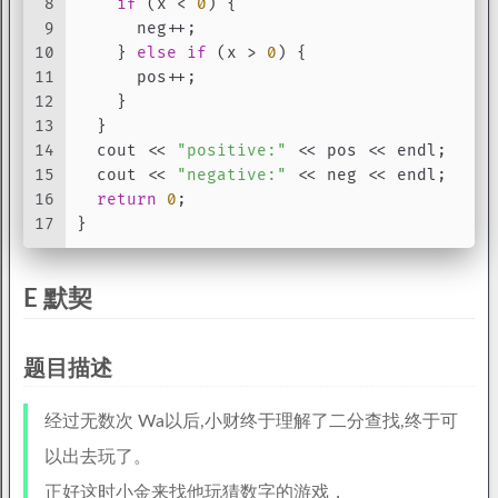
8
if
 (x < 
0
) {
9
      neg++;
10
    } 
else
if
 (x > 
0
) {
11
      pos++;
12
    }
13
  }
14
  cout << 
"positive:"
 << pos << endl;
15
  cout << 
"negative:"
 << neg << endl;
16
return
0
;
17
}
E 默契
题目描述
经过无数次 Wa
以后,小财终于理解了二分查找,终于可
以出去玩了。
正好这时小金来找他玩猜数字的游戏，