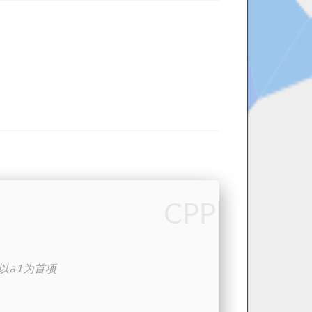
CPP
，以a1为首项