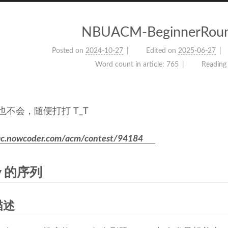
NBUACM-BeginnerRou
Posted on
2024-10-27
Edited on
2025-06-27
Word count in article:
765
Reading
也不会，随便打打 T_T
/ac.nowcoder.com/acm/contest/94184
 y 的序列
描述