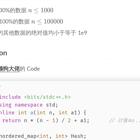
 30%的数据
100%的数据
的其他数据的绝对值均小于等于 1e9
ion
懒狗大佬
的 Code
include
<bits/stdc++.h>
sing
namespace
 std;
nline
int
a
(
int
 n, 
int
 a1)
{
return
 n * (n - 
1
) / 
2
 + a1;      
// 计算An
nordered_map<
int
, 
int
> Hash;