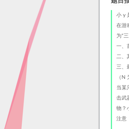
题目
小 
在游
为“
一、
二、
三、
（N
当某
击武
物？小
注意