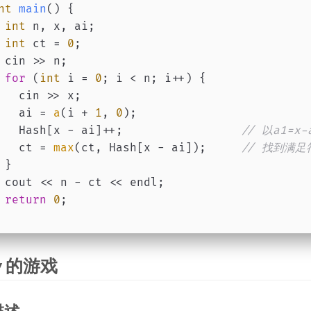
nt
main
()
{
int
 n, x, ai;
int
 ct = 
0
;
 cin >> n;
for
 (
int
 i = 
0
; i < n; i++) {
   cin >> x;
   ai = 
a
(i + 
1
, 
0
);
   Hash[x - ai]++;                 
// 以a1=
   ct = 
max
(ct, Hash[x - ai]);     
// 找到满足
 }
 cout << n - ct << endl;
return
0
;
 y 的游戏