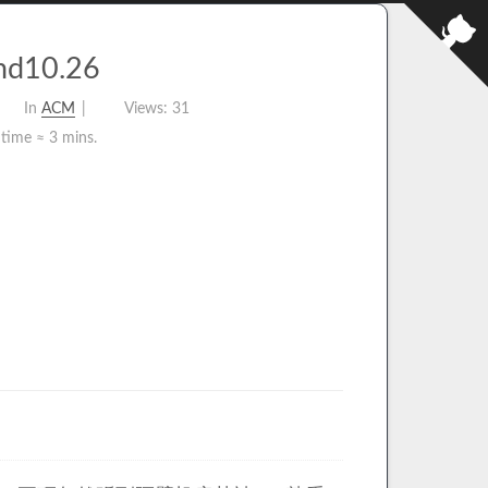
nd10.26
In
ACM
Views:
31
 time ≈
3 mins.