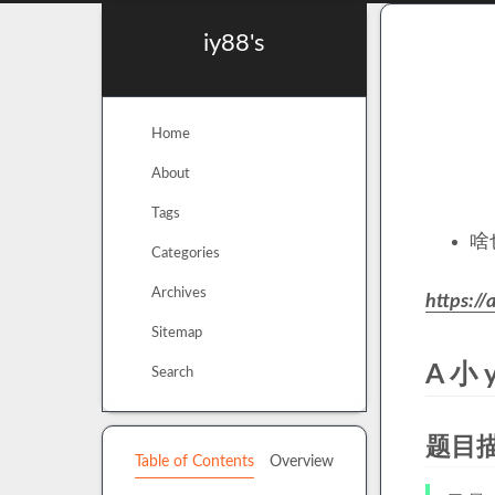
iy88's
Home
About
Tags
啥
Categories
Archives
https:/
Sitemap
A 小
Search
题目
Table of Contents
Overview