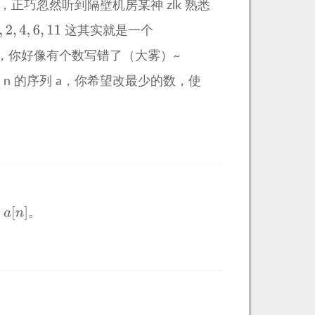
 y，正巧忽然听到隔壁机房某神 zlk 熟悉
这其实就是一个
k，你好像有个数写错了（大雾）~
为 n 的序列 a，你希望改最少的数，使
到
。