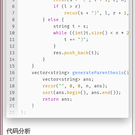
6
if
 (l > r)
7
recur
(s + 
")"
, l, r + 
1
, n
8
        } 
else
 {
9
            string t = s;
10
while
 ((
int
)t.
size
() < n * 
2
) 
11
                t += 
")"
;                 
12
            }
13
            res.
push_back
(t);
14
        }
15
    }
16
vector<string> 
generateParenthesis
(
int
17
        vector<string> ans;
18
recur
(
""
, 
0
, 
0
, n, ans);
19
sort
(ans.
begin
(), ans.
end
());   
/
20
return
 ans;
21
    }
22
};
代码分析