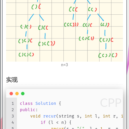
n=3
实现
CPP
1
class
Solution
 {
2
public
:
3
void
recur
(string s, 
int
 l, 
int
 r, 
int
4
if
 (l < n) {
5
recur
(s + 
"("
, l + 
1
, r, n, re