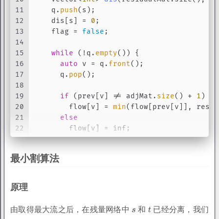
11
    q.
push
(s);
12
    dis[s] = 
0
;
13
    flag = 
false
;
14
15
while
 (!q.
empty
()) {
16
auto
 v = q.
front
();
17
      q.
pop
();
18
19
if
 (prev[v] != adjMat.
size
() + 
1
)
20
        flow[v] = 
min
(flow[prev[v]], resid
21
else
22
        flow[v] = inf;
23
24
if
 (v == t) {
最小割算法
25
int
 min_cap = flow[v];
26
size_t
 p = v;
27
while
 (prev[p] != adjMat.
size
() + 
原理
28
          residualMat[prev[p]][p] -= min_c
29
          residualMat[p][prev[p]] += min_c
由取得最大流之后，在残量网络中
和
已经分离，我们
30
          p = prev[p];