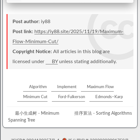
23
while
 (!q.
empty
()) {
24
auto
 v = q.
front
();
25
      q.
pop
();
Post author:
iy88
26
if
 (prev[v] != adjMat.
size
() + 
1
)
27
Post link:
        flow[v] = 
https://iy88.site/2025/11/19/Maximum-
min
(flow[prev[v]], resi
28
else
Flow-Minimum-Cut/
29
        flow[v] = inf;
Copyright Notice:
All articles in this blog are
30
if
 (v == t) {
31
int
 min_cap = flow[v];
licensed under
BY
unless stating additionally.
32
size_t
 p = v;
33
        cout << v << 
" "
;
34
while
 (prev[p] != adjMat.
size
() +
35
          cout << prev[p] << 
" "
;
Algorithm
Implement
Maximum Flow
36
          residualMat[prev[p]][p] -= min_
Minimum Cut
Ford-Fulkerson
Edmonds–Karp
37
          residualMat[p][prev[p]] += min_
38
          p = prev[p];
最小生成树 - Minimum
排序算法 - Sorting Algorithms
39
        }
Spanning Tree
40
        cout << 
"- min_cap: "
 << min_cap 
41
        flag = 
true
;
42
break
;