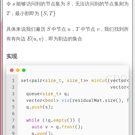
31
        }
令
能够访问到的节点集为
，无法访问到的节点集则为
32
        flag = 
true
;
，最小割即为
33
break
;
34
      } 
else
 {
具体来说我们遍历
中节点
，
中节点
，我们找到所
35
for
 (
size_t
 i = 
0
; i < adjMat.
size
36
if
 (dis[i] > 
1
 + dis[v] && !flow
有有向边
，即为割边的集合
37
            dis[i] = 
1
 + dis[v];
38
            prev[i] = v;
实现
39
            q.
push
(i);
40
          }
41
        }
42
      }
CPP
1
set<pair<
size_t
, 
size_t
>> 
minCut
(vector<ve
43
    }
2
                                 vector<ve
44
  }
3
  queue<
size_t
> q;
45
4
vector<
bool
> 
vis
(residualMat.size(), 
fal
46
size_t
 f_max = 
0
;
5
  q.
push
(s);
47
6
48
for
 (
size_t
 i = 
0
; i < adjMat.
size
(); i+
7
while
 (!q.
empty
()) {
49
    f_max += residualMat[t][i];
8
auto
 v = q.
front
();
50
  }
9
    q.
pop
();