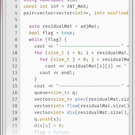
30
  set<pair<
size_t
, 
size_t
>> min_cut;
3
const
int
 inf = INT_MAX;
31
4
pair<vector<vector<
int
>>, 
int
> 
maxFlow
(ve
32
for
 (
auto
 u : S)
5
si
33
for
 (
auto
 v : T)
6
auto
 residualMat = adjMat;
34
if
 (adjMat[u][v]) min_cut.
emplace
(u,
7
bool
 flag = 
true
;
35
8
while
 (flag) {
36
return
 min_cut;
9
    cout << 
"-----------------------"
 << 
37
}
10
for
 (
size_t
 i = 
0
; i < residualMat.
si
38
11
for
 (
size_t
 j = 
0
; j < residualMat.
12
        cout << residualMat[i][j] << 
" "
;
13
      cout << endl;
14
    }
15
    cout << 
"-----------------------"
 << 
16
    queue<
size_t
> q;
17
vector<
size_t
> 
prev
(residualMat.size(
18
vector<
int
> 
flow
(residualMat.size(), 
19
vector<
int
> 
dis
(residualMat.size(), i
20
    q.
push
(s);
21
    dis[s] = 
0
;
22
    flag = 
false
;