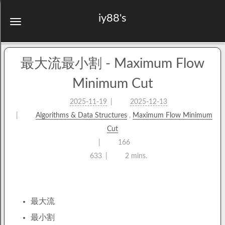
iy88's
最大流最小割 - Maximum Flow
Minimum Cut
2025-11-19
2025-12-13
Algorithms & Data Structures
,
Maximum Flow Minimum
Cut
166
633
2 mins.
最大流
最小割