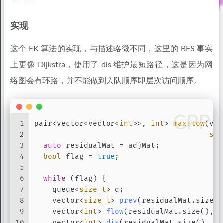
实现
这个 EK 算法的实现，与描述略微不同，这里的 BFS 事实
上更像 Dijkstra，使用了 dis 维护最短路径，这是因为网
络图会有环路，并不能做到入队顺序即层次访问顺序。
CPP
1
pair<vector<vector<
int
>>, 
int
> 
maxFlow
(vec
2
siz
3
auto
 residualMat = adjMat;
4
bool
 flag = 
true
;
5
6
while
 (flag) {
7
    queue<
size_t
> q;
8
vector<
size_t
> 
prev
(residualMat.size()
9
vector<
int
> 
flow
(residualMat.size(), 
0
10
vector<
int
> 
dis
(residualMat.size(), in