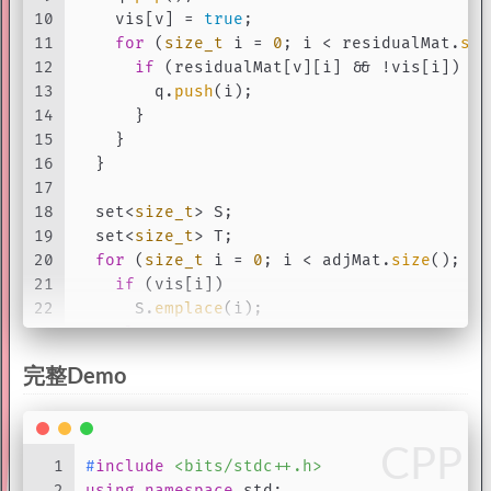
51
10
    vis[v] = 
true
;
52
return
 {residualMat, f_max};
11
for
 (
size_t
 i = 
0
; i < residualMat.
siz
53
}
12
if
 (residualMat[v][i] && !vis[i]) {
13
        q.
push
(i);
14
      }
15
    }
16
  }
17
18
  set<
size_t
> S;
19
  set<
size_t
> T;
20
for
 (
size_t
 i = 
0
; i < adjMat.
size
(); i+
21
if
 (vis[i])
22
      S.
emplace
(i);
23
else
24
      T.
emplace
(i);
完整Demo
25
  }
26
27
assert
(S.
count
(s));
28
assert
(T.
count
(t));
CPP
1
#
include
<bits/stdc++.h>
29
2
using
namespace
 std;